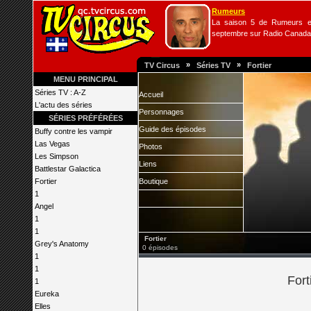
Rumeurs
La saison 5 de Rumeurs es
septembre sur Radio Canada
»
»
TV Circus
Séries TV
Fortier
MENU PRINCIPAL
Séries TV : A-Z
Accueil
L'actu des séries
Personnages
SÉRIES PRÉFÉRÉES
Guide des épisodes
Buffy contre les vampir
Las Vegas
Photos
Les Simpson
Liens
Battlestar Galactica
Fortier
Boutique
1
Angel
1
1
Fortier
Grey's Anatomy
0 épisodes
1
1
Fort
1
Eureka
Elles