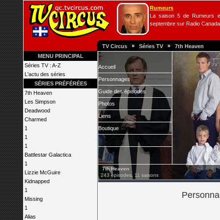
Rumeurs
La saison 5 de Rumeurs es
septembre sur Radio Canada
»
»
TV Circus
Séries TV
7th Heaven
MENU PRINCIPAL
Séries TV : A-Z
Accueil
L'actu des séries
Personnages
SÉRIES PRÉFÉRÉES
Guide des épisodes
7th Heaven
Les Simpson
Photos
Deadwood
Liens
Charmed
1
Boutique
1
1
Battlestar Galactica
1
7th Heaven
Lizzie McGuire
243 épisodes, 11 saisons
Kidnapped
1
Personna
Missing
1
Alias