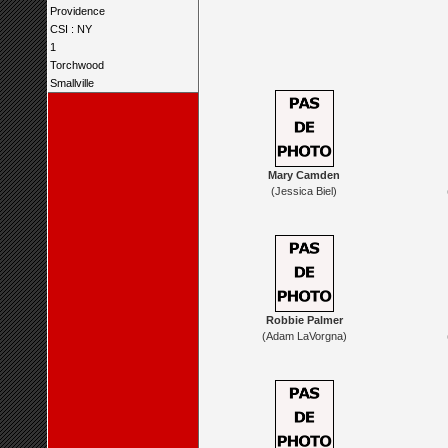
Providence
CSI : NY
1
Torchwood
Smallville
Mary Camden
(Jessica Biel)
Robbie Palmer
(Adam LaVorgna)