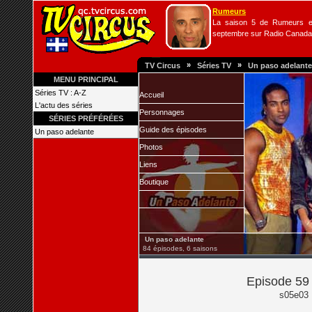
Rumeurs
La saison 5 de Rumeurs es
septembre sur Radio Canada
»
»
TV Circus
Séries TV
Un paso adelante
MENU PRINCIPAL
Séries TV : A-Z
Accueil
L'actu des séries
Personnages
SÉRIES PRÉFÉRÉES
Guide des épisodes
Un paso adelante
Photos
Liens
Boutique
Un paso adelante
84 épisodes, 6 saisons
Episode 59 
s05e03 