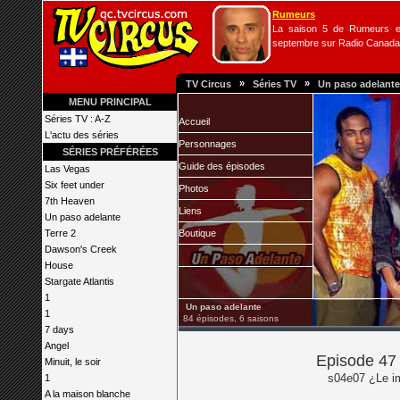
Rumeurs
La saison 5 de Rumeurs es
septembre sur Radio Canada
»
»
TV Circus
Séries TV
Un paso adelante
MENU PRINCIPAL
Séries TV : A-Z
Accueil
L'actu des séries
Personnages
SÉRIES PRÉFÉRÉES
Guide des épisodes
Las Vegas
Six feet under
Photos
7th Heaven
Liens
Un paso adelante
Terre 2
Boutique
Dawson's Creek
House
Stargate Atlantis
1
Un paso adelante
1
84 épisodes, 6 saisons
7 days
Angel
Episode 47 
Minuit, le soir
s04e07 ¿Le im
1
A la maison blanche