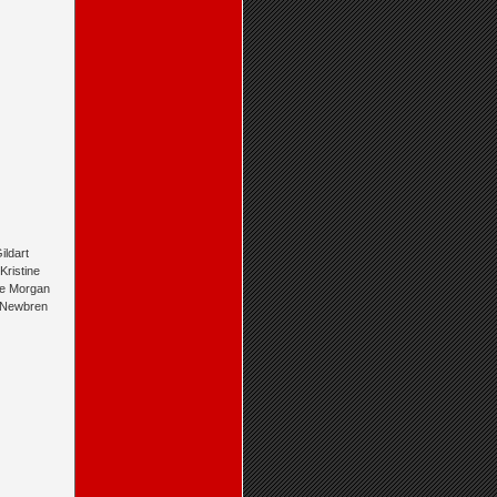
ildart
ristine
nie Morgan
e Newbren