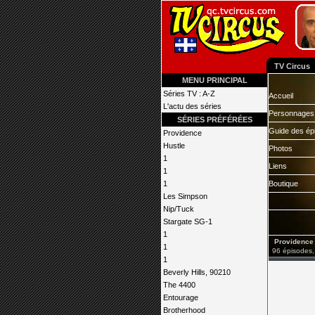
TV Circus
MENU PRINCIPAL
Séries TV : A-Z
Accueil
L'actu des séries
Personnages
SÉRIES PRÉFÉRÉES
Guide des ép
Providence
Hustle
Photos
1
Liens
1
1
Boutique
Les Simpson
Nip/Tuck
Stargate SG-1
1
Providence
1
96 épisodes,
1
Beverly Hills, 90210
The 4400
Entourage
Brotherhood