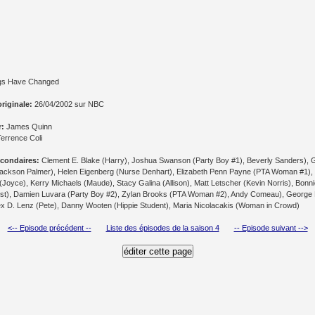
gs Have Changed
originale:
26/04/2002 sur NBC
r:
James Quinn
errence Coli
condaires:
Clement E. Blake (Harry), Joshua Swanson (Party Boy #1), Beverly Sanders), G
ackson Palmer), Helen Eigenberg (Nurse Denhart), Elizabeth Penn Payne (PTA Woman #1), K
(Joyce), Kerry Michaels (Maude), Stacy Galina (Allison), Matt Letscher (Kevin Norris), Bon
nist), Damien Luvara (Party Boy #2), Zylan Brooks (PTA Woman #2), Andy Comeau), Georg
ex D. Lenz (Pete), Danny Wooten (Hippie Student), Maria Nicolacakis (Woman in Crowd)
<-- Episode précédent --
Liste des épisodes de la saison 4
-- Episode suivant -->