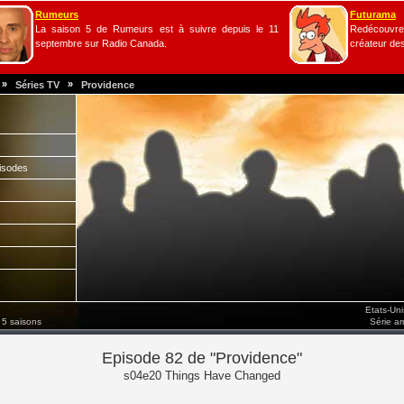
Rumeurs
Futurama
La saison 5 de Rumeurs est à suivre depuis le 11
Redécouvrez
septembre sur Radio Canada.
créateur de
»
»
Séries TV
Providence
isodes
Etats-Un
 5 saisons
Série a
Episode 82 de "Providence"
s04e20 Things Have Changed