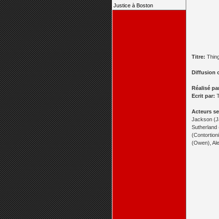
Justice à Boston
Titre:
Thin
Diffusion 
Réalisé pa
Ecrit par:
T
Acteurs se
Jackson (J
Sutherland 
(Contortio
(Owen), Al