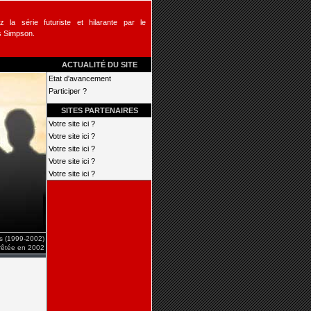
 la série futuriste et hilarante par le
s Simpson.
ACTUALITÉ DU SITE
Etat d'avancement
Participer ?
SITES PARTENAIRES
Votre site ici ?
Votre site ici ?
Votre site ici ?
Votre site ici ?
Votre site ici ?
is (1999-2002)
rrêtée en 2002