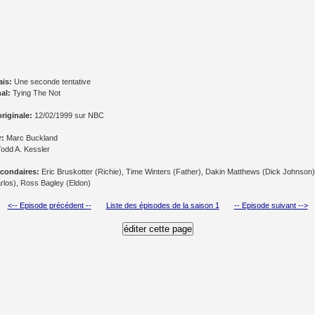
ais:
Une seconde tentative
nal:
Tying The Not
originale:
12/02/1999 sur NBC
r:
Marc Buckland
odd A. Kessler
condaires:
Eric Bruskotter (Richie), Time Winters (Father), Dakin Matthews (Dick Johnson)
rlos), Ross Bagley (Eldon)
<-- Episode précédent --
Liste des épisodes de la saison 1
-- Episode suivant -->