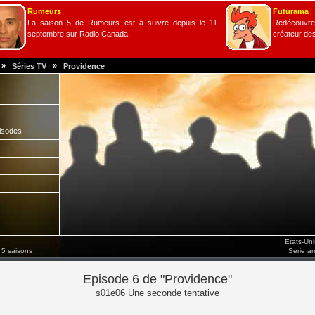
Rumeurs
Futurama
La saison 5 de Rumeurs est à suivre depuis le 11
Redécouvrez
septembre sur Radio Canada.
créateur de
»
»
Séries TV
Providence
isodes
Etats-Un
 5 saisons
Série a
Episode 6 de "Providence"
s01e06 Une seconde tentative