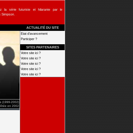
 la série futuriste et hilarante par le
s Simpson.
ACTUALITÉ DU SITE
Etat d'avancement
Participer ?
SITES PARTENAIRES
Votre site ici ?
Votre site ici ?
Votre site ici ?
Votre site ici ?
Votre site ici ?
is (1999-2002)
rrêtée en 2002