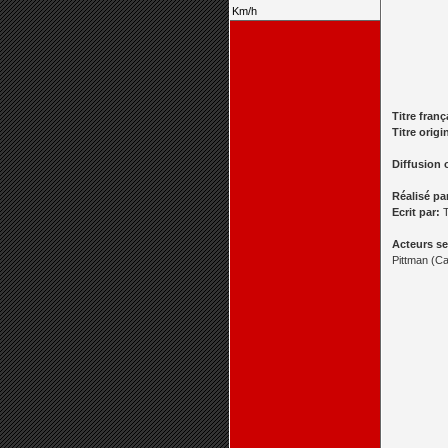
Km/h
Titre franç
Titre origi
Diffusion 
Réalisé pa
Ecrit par:
T
Acteurs se
Pittman (Ca