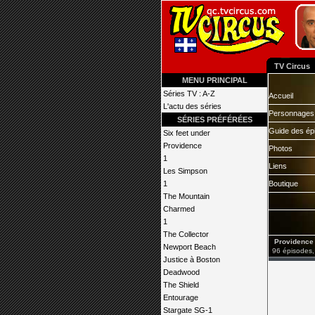
TV Circus
MENU PRINCIPAL
Séries TV : A-Z
Accueil
L'actu des séries
Personnages
SÉRIES PRÉFÉRÉES
Guide des ép
Six feet under
Providence
Photos
1
Liens
Les Simpson
1
Boutique
The Mountain
Charmed
1
The Collector
Providence
Newport Beach
96 épisodes,
Justice à Boston
Deadwood
The Shield
Entourage
Stargate SG-1