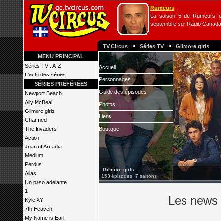
Rumeurs
La saison 5 de Rumeurs es
septembre sur Radio Canada
»
»
TV Circus
Séries TV
Gilmore girls
MENU PRINCIPAL
Séries TV : A-Z
Accueil
L'actu des séries
Personnages
SÉRIES PRÉFÉRÉES
Guide des épisodes
Newport Beach
Ally McBeal
Photos
Gilmore girls
Liens
Charmed
The Invaders
Boutique
Action
Joan of Arcadia
Medium
Perdus
Gilmore girls
Alias
153 épisodes, 7 saisons
Un paso adelante
1
Les news s
Kyle XY
7th Heaven
My Name is Earl