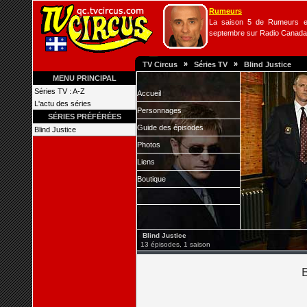
Rumeurs
La saison 5 de Rumeurs es
septembre sur Radio Canada
»
»
TV Circus
Séries TV
Blind Justice
MENU PRINCIPAL
Séries TV : A-Z
Accueil
L'actu des séries
Personnages
SÉRIES PRÉFÉRÉES
Guide des épisodes
Blind Justice
Photos
Liens
Boutique
Blind Justice
13 épisodes, 1 saison
B